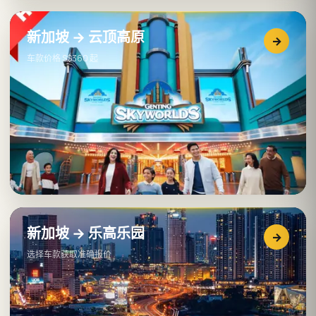
新加坡 → 云顶高原
→
车款价格 S$360 起
新加坡 → 乐高乐园
→
选择车款获取准确报价