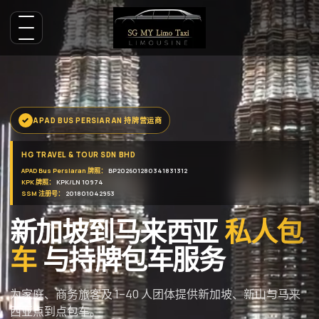
APAD BUS PERSIARAN 持牌营运商
HG TRAVEL & TOUR SDN BHD
APAD Bus Persiaran 牌照：
BP202601280341831312
KPK 牌照：
KPK/LN 10974
SSM 注册号：
201801042953
新加坡到马来西亚
私人包
车
与持牌包车服务
为家庭、商务旅客及 1–40 人团体提供新加坡、新山与马来
西亚点到点包车。