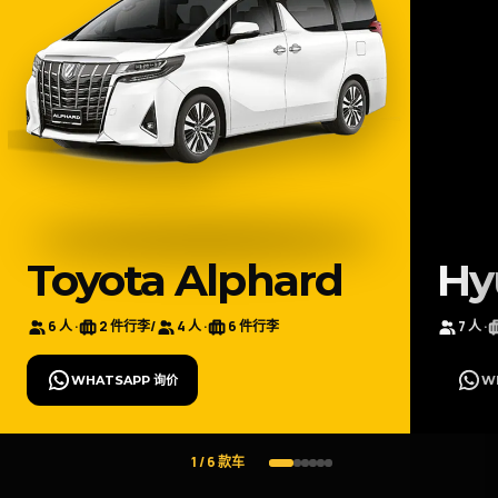
Toyota Alphard
Hy
6 人 ·
2 件行李
/
4 人 ·
6 件行李
7 人 ·
WHATSAPP 询价
W
1 / 6 款车