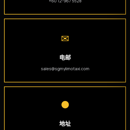
+60 12-967 5528
✉
电邮
sales@sgmylimotaxi.com
●
地址