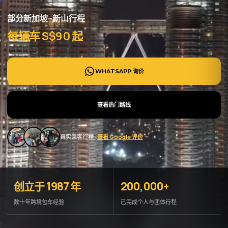
部分新加坡–新山行程
每辆车 S$90 起
WHATSAPP 询价
查看热门路线
真实乘客行程 ·
查看 Google 评价
创立于 1987 年
200,000+
数十年跨境包车经验
已完成个人与团体行程