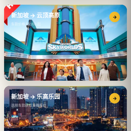
新加坡 → 云顶高原
→
车款价格 S$360 起
新加坡 → 乐高乐园
→
选择车款获取准确报价