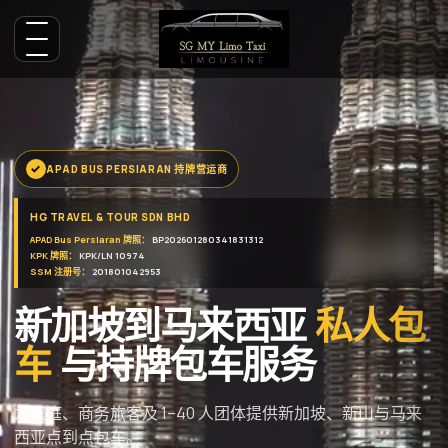
APAD BUS PERSIARAN 持牌营运商
HG TRAVEL & TOUR SDN BHD
APAD Bus Persiaran 牌照：
BP202601280341831312
KPK 牌照：
KPK/LN 10974
SSM 注册号：
201801042953
新加坡到马来西亚
私人包
车
与持牌包车服务
为家庭、商务旅客及 1–40 人团体提供新加坡、新山与马来
西亚点到点包车。