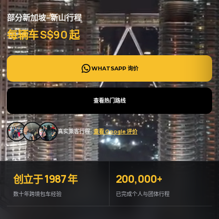
部分新加坡–新山行程
每辆车 S$90 起
WHATSAPP 询价
查看热门路线
真实乘客行程 ·
查看 Google 评价
创立于 1987 年
200,000+
数十年跨境包车经验
已完成个人与团体行程