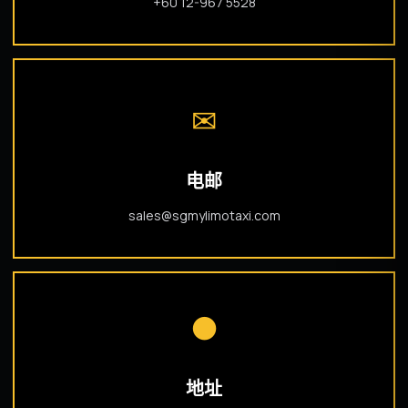
+60 12-967 5528
✉
电邮
sales@sgmylimotaxi.com
●
地址