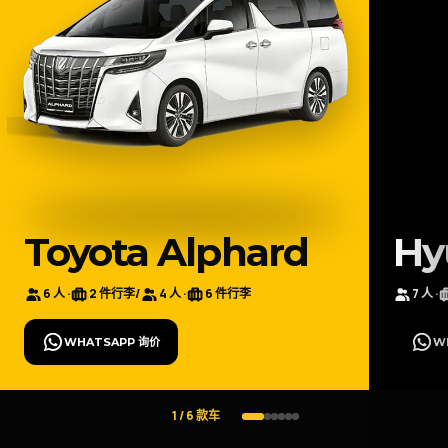
Toyota Alphard
Hy
6 人 ·
2 件行李
/
4 人 ·
6 件行李
7 人 ·
WHATSAPP 询价
W
1 / 6 款车